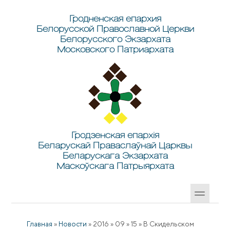
Перейти к основному содержанию
Skip to search
Гродненская епархия
Белорусской Православной Церкви
Белорусского Экзархата
Московского Патриархата
Гродзенская епархія
Беларускай Праваслаўнай Царквы
Беларускага Экзархата
Маскоўскага Патрыярхата
Главная
»
Новости
»
2016
»
09
»
15
»
В Скидельском