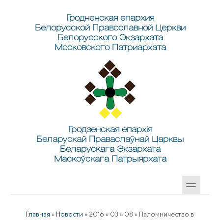
Перейти к основному содержанию
Skip to search
Гродненская епархия
Белорусской Православной Церкви
Белорусского Экзархата
Московского Патриархата
Гродзенская епархія
Беларускай Праваслаўнай Царквы
Беларускага Экзархата
Маскоўскага Патрыярхата
Главная
»
Новости
»
2016
»
03
»
08
»
Паломничество в