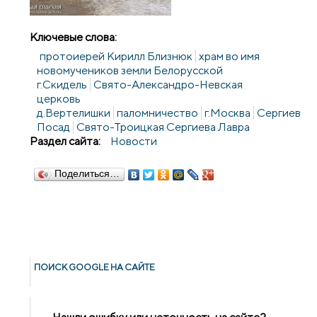
Ключевые слова:
протоиерей Кирилл Близнюк
храм во имя
новомучеников земли Белорусской
г.Скидель
Свято-Александро-Невская
церковь
д.Вертелишки
паломничество
г.Москва
Сергиев
Посад
Свято-Троицкая Сергиева Лавра
Раздел сайта:
Новости
Поделиться…
ПОИСК GOОGLE НА САЙТЕ