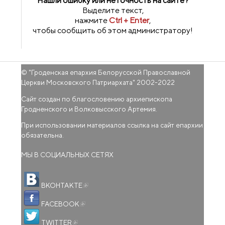
Нашли ошибку или неточность на сайте?
Выделите текст,
нажмите
Ctrl + Enter
,
чтобы сообщить об этом администратору!
© "
Гроденская епархия Белорусской Православной
Церкви Московского Патриархата
" 2002-2022
Сайт создан по благословению архиепископа
Гродненского и Волковысского Артемия.
При использовании материалов ссылка на сайт епархии
обязательна.
МЫ В СОЦИАЛЬНЫХ СЕТЯХ
(внешняя ссылка)
ВКОНТАКТЕ
(внешняя ссылка)
FACEBOOK
(внешняя ссылка)
TWITTER